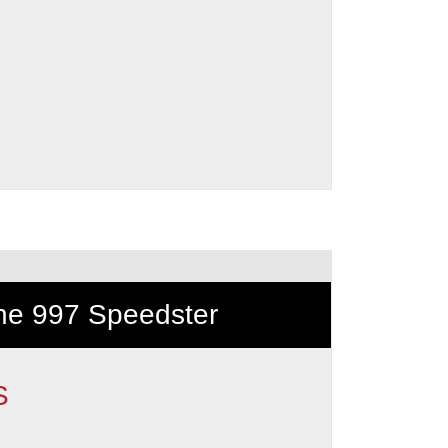
he 997 Speedster
S