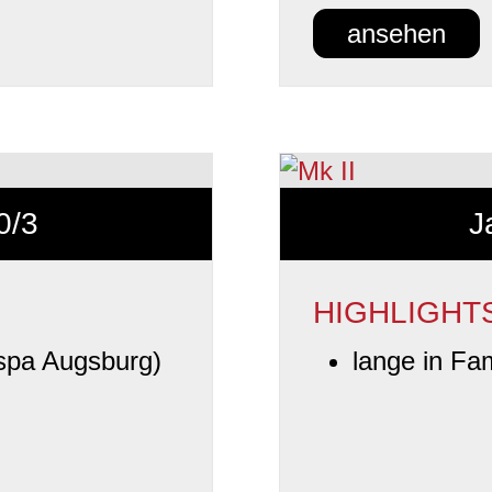
ansehen
0/3
J
HIGHLIGHT
spa Augsburg)
lange in Fam