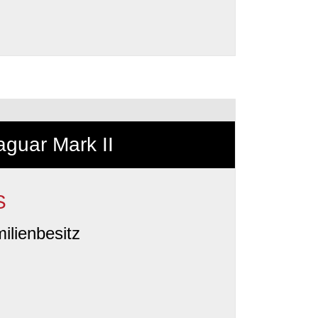
aguar Mark II
S
ilienbesitz