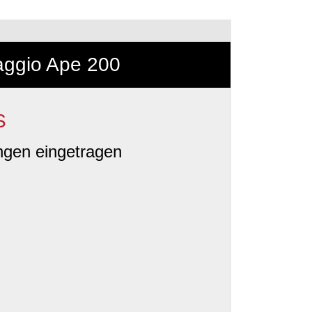
aggio Ape 200
S
ngen eingetragen