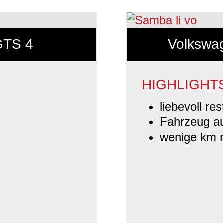
GTS 4
Volkswa
HIGHLIGHT
liebevoll res
Fahrzeug au
wenige km 