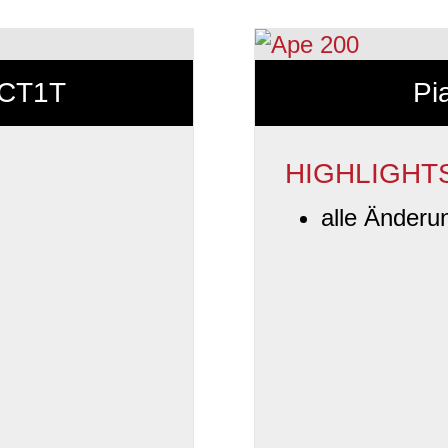
 CT1T
Pi
HIGHLIGHT
alle Änderu