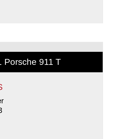
 Porsche 911 T
S
er
3