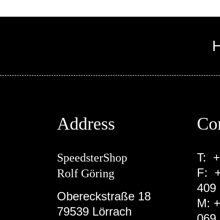
Fußbereich
EN
Address
Co
T:
+
SpeedsterShop
F: +
Rolf Göring
409
Obereckstraße 18
M:
+
79539 Lörrach
069