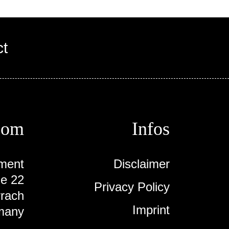
ct
oom
Infos
ment
Disclaimer
ße 22
Privacy Policy
rach
Imprint
many